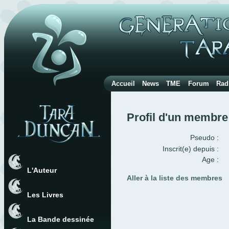
Accueil
News
TME
Forum
Rad
Profil d'un membre
Pseudo :
Inscrit(e) depuis :
Age :
L'Auteur
Aller à la liste des membres
Les Livres
La Bande dessinée