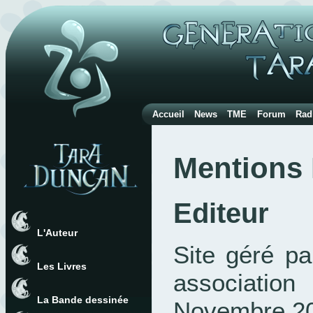
Accueil
News
TME
Forum
Rad
Mentions 
Editeur
L'Auteur
Site géré pa
Les Livres
associatio
La Bande dessinée
Novembre 20