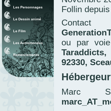
Follin depui
Les Personnages
Le Dessin animé
Contac
Generation
Le Film
ou par voi
Les Autremondes
Taraddict
Remerciements
92330, Scea
Hébergeur
Marc SC
marc_AT_m