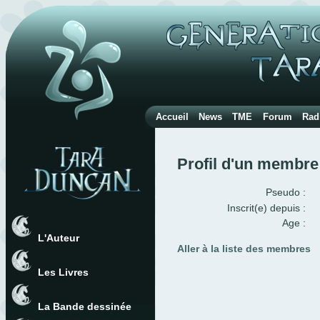
Accueil
News
TME
Forum
Rad
Profil d'un membre
Pseudo :
Inscrit(e) depuis :
Age :
L'Auteur
Aller à la liste des membres
Les Livres
La Bande dessinée