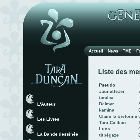
Accueil
News
TME
F
Liste des mem
Pseudo
Jaunette1er
taralea
Delmyr
L'Auteur
kamina
Claire la Bretonne
Les Livres
Tara-Caliban
Luna
La Bande dessinée
titpégaze