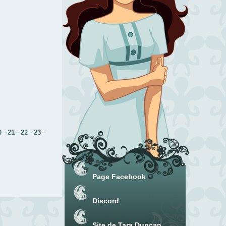
0
-
21
-
22
-
23
-
Page Facebook
Discord
Site de Tara Duncan