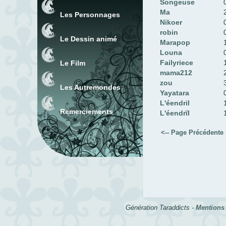
Songeuse
Ma
Les Personnages
Nikoer
robin
Le Dessin animé
Marapop
Louna
Failyriece
Le Film
mama212
zou
Les Autremondes
Yayatara
L'éendril
Remerciements
L'éendrïl
<-- Page Précédente
Génération Taraddicts -
Mentions 